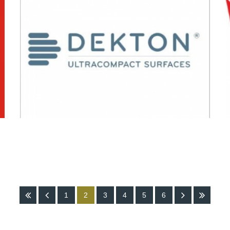
MARCAS
DE
REFERÊNCIA_8
1
2
3
4
5
6