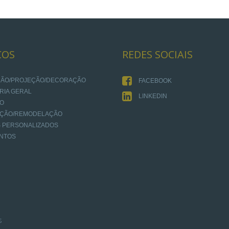
ÇOS
REDES
SOCIAIS
AÇÃO/PROJEÇÃO/DECORAÇÃO
FACEBOOK
RIA GERAL
LINKEDIN
IO
AÇÃO/REMODELAÇÃO
 PERSONALIZADOS
NTOS
s