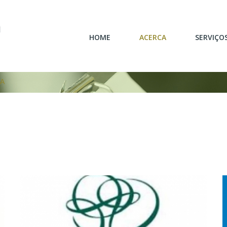
ON
HOME
ACERCA
SERVIÇO
IA
SOBRE NÓS
IDEALIZAÇÃO/PR
MISSÃO/VALORES
CARPINT
MATERIAIS
MOBI
MARCAS DE REFERÊNCIA
REABILITAÇÃ
RESPONSABILIDADE
SERVIÇOS P
AMBIENTAL
ACAB
INFORMAÇÃO AO
CONSUMIDOR
MARCAS
DE
REFERÊNCIA_2