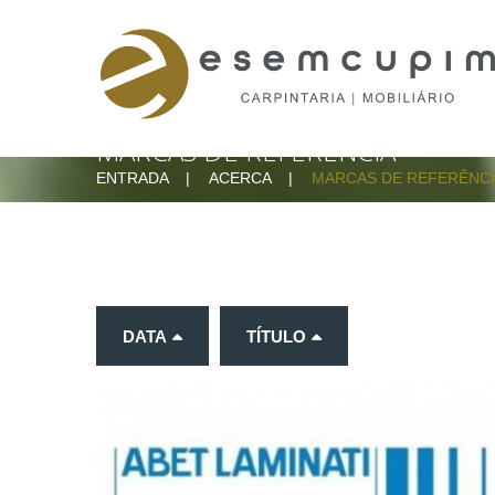
HATSHELP
CHAT
BUTT
MARCAS DE REFERÊNCIA
ENTRADA
ACERCA
MARCAS DE REFERÊNC
DATA
TÍTULO
MARCAS
DE
REFERÊNCIA_1