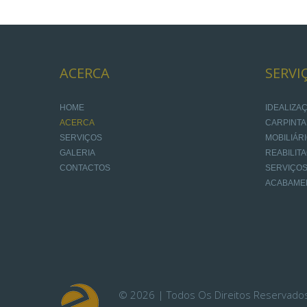
ACERCA
SERVI
HOME
IDEALIZ
ACERCA
CARPINTA
SERVIÇOS
MOBILIÁR
GALERIA
REABILIT
CONTACTOS
SERVIÇOS
ACABAME
©
2026
Todos Os Direitos Reservado