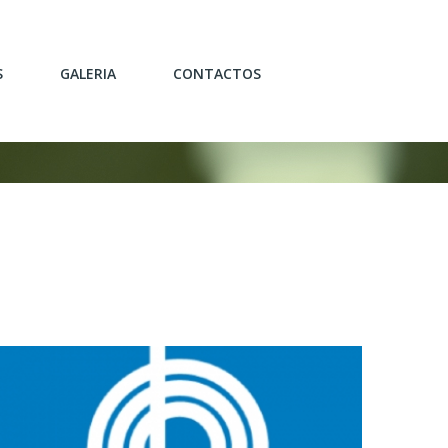
S
GALERIA
CONTACTOS
OJEÇÃO/DECORAÇÃO
CATÁLOGO
ARIA GERAL
PORTFÓLIO
LIÁRIO
O/REMODELAÇÃO
ERSONALIZADOS
AMENTOS
MARCAS
DE
REFERÊNCIA_3