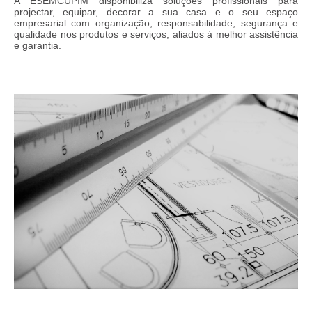
A ESEMCUPIM disponibiliza soluções profissionais para
projectar, equipar, decorar a sua casa e o seu espaço
SERVIÇOS
empresarial com organização, responsabilidade, segurança e
qualidade nos produtos e serviços, aliados à melhor assistência
IDEALIZAÇÃO/PROJEÇÃO/DECORAÇÃO
e garantia.
CARPINTARIA GERAL
MOBILIÁRIO
REABILITAÇÃO/REMODELAÇÃO
SERVIÇOS PERSONALIZADOS
ACABAMENTOS
GALERIA
CATÁLOGO
PORTFÓLIO
CONTACTOS
IDEALIZAÇÃO/PROJEÇÃO/DECORAÇÃO