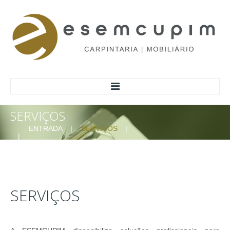
SERVIÇOS
HOME
ENTRADA
SERVIÇOS
ACERCA
SOBRE NÓS
MISSÃO/VALORES
MATERIAIS
SERVIÇOS
MARCAS DE REFERÊNCIA
RESPONSABILIDADE AMBIENTAL
INFORMAÇÃO AO CONSUMIDOR