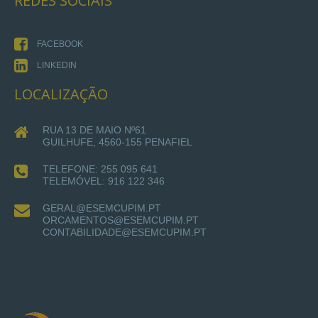
REDES
SOCIAIS
FACEBOOK
LINKEDIN
LOCALIZAÇÃO
RUA 13 DE MAIO Nº61
GUILHUFE, 4560-155 PENAFIEL
TELEFONE: 255 095 641
TELEMÓVEL: 916 122 346
GERAL@ESEMCUPIM.PT
ORCAMENTOS@ESEMCUPIM.PT
CONTABILIDADE@ESEMCUPIM.PT