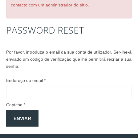
contacto com um administrador do sítio.
SERVIÇOS
IDEALIZAÇÃO/PROJEÇÃO/DECORAÇÃO
PASSWORD
RESET
CARPINTARIA GERAL
MOBILIÁRIO
REABILITAÇÃO/REMODELAÇÃO
Por favor, introduza o email da sua conta de utilizador. Ser-lhe-á
SERVIÇOS PERSONALIZADOS
enviado um código de verificação que lhe permitirá recriar a sua
ACABAMENTOS
senha.
GALERIA
Endereço de email
*
CATÁLOGO
PORTFÓLIO
CONTACTOS
Captcha
*
ENVIAR