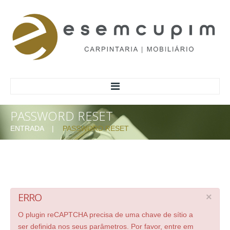
PASSWORD RESET
HOME
ENTRADA
PASSWORD RESET
ACERCA
SOBRE NÓS
MISSÃO/VALORES
MATERIAIS
ERRO
×
MARCAS DE REFERÊNCIA
RESPONSABILIDADE AMBIENTAL
O plugin reCAPTCHA precisa de uma chave de sítio a
ser definida nos seus parâmetros. Por favor, entre em
INFORMAÇÃO AO CONSUMIDOR