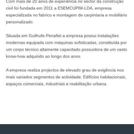
Com mais de 20 anos de experiência no sector da construção
civil foi fundada em 2011 a ESEMCUPIM-LDA, empresa
SERVIÇOS
especializada no fabrico e montagem de carpintaria e mobiliário
IDEALIZAÇÃO/PROJEÇÃO/DECORAÇÃO
personalizado.
CARPINTARIA GERAL
MOBILIÁRIO
Situada em Guilhufe-Penafiel a empresa possui instalações
modernas equipada com máquinas sofisticadas, constituída por
REABILITAÇÃO/REMODELAÇÃO
um corpo técnico altamente capacitado possuidora de um vasto
SERVIÇOS PERSONALIZADOS
know-how adquirido ao longo dos anos.
ACABAMENTOS
A empresa realiza projectos de elevado grau de exigência nos
GALERIA
mais variados segmentos de actividade: Edifícios habitacionais,
CATÁLOGO
espaços comerciais, industriais e reabilitação urbana.
PORTFÓLIO
CONTACTOS