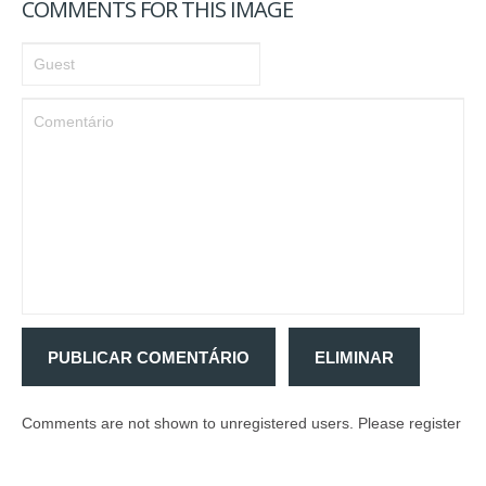
COMMENTS FOR THIS IMAGE
SERVIÇOS
IDEALIZAÇÃO/PROJEÇÃO/DECORAÇÃO
CARPINTARIA GERAL
MOBILIÁRIO
REABILITAÇÃO/REMODELAÇÃO
SERVIÇOS PERSONALIZADOS
ACABAMENTOS
GALERIA
CATÁLOGO
PORTFÓLIO
CONTACTOS
PUBLICAR COMENTÁRIO
ELIMINAR
Comments are not shown to unregistered users. Please register