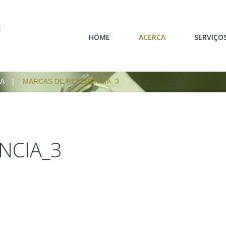
ON
HOME
ACERCA
SERVIÇO
IA
MARCAS DE REFERÊNCIA_3
SOBRE NÓS
IDEALIZAÇÃO/PR
MISSÃO/VALORES
CARPINT
MATERIAIS
MOBI
MARCAS DE REFERÊNCIA
REABILITAÇÃ
NCIA_3
RESPONSABILIDADE
SERVIÇOS P
AMBIENTAL
ACAB
INFORMAÇÃO AO
CONSUMIDOR