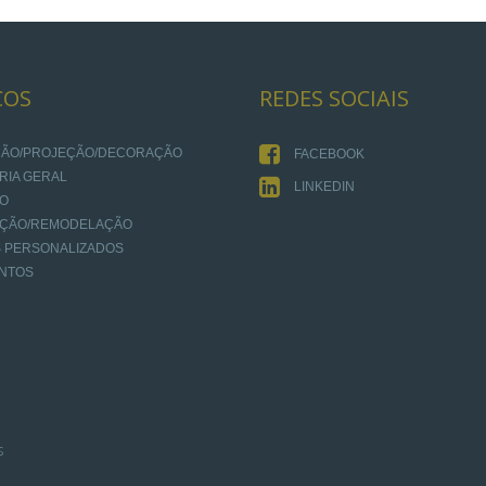
ÇOS
REDES
SOCIAIS
AÇÃO/PROJEÇÃO/DECORAÇÃO
FACEBOOK
RIA GERAL
LINKEDIN
IO
AÇÃO/REMODELAÇÃO
 PERSONALIZADOS
NTOS
s