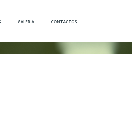
S
GALERIA
CONTACTOS
OJEÇÃO/DECORAÇÃO
CATÁLOGO
ARIA GERAL
PORTFÓLIO
LIÁRIO
O/REMODELAÇÃO
ERSONALIZADOS
AMENTOS