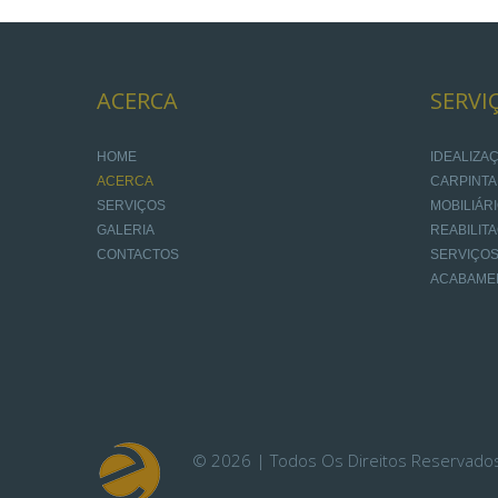
ACERCA
SERVI
HOME
IDEALIZ
ACERCA
CARPINTA
SERVIÇOS
MOBILIÁR
GALERIA
REABILIT
CONTACTOS
SERVIÇOS
ACABAME
©
2026
Todos Os Direitos Reservado