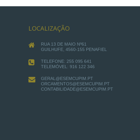
LOCALIZAÇÃO
RUA 13 DE MAIO Nº61
GUILHUFE, 4560-155 PENAFIEL
TELEFONE: 255 095 641
TELEMÓVEL: 916 122 346
GERAL@ESEMCUPIM.PT
ORCAMENTOS@ESEMCUPIM.PT
CONTABILIDADE@ESEMCUPIM.PT